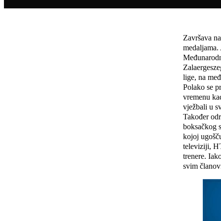
Završava na
medaljama. 
Međunarodni
Zalaergesze
lige, na me
Polako se pr
vremenu kad
vježbali u s
Također odr
boksačkog sa
kojoj ugošč
televiziji,
trenere. Iak
svim članov