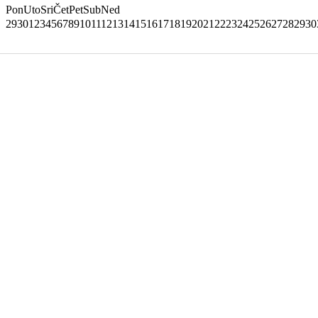
Pon
Uto
Sri
Čet
Pet
Sub
Ned
29
30
1
2
3
4
5
6
7
8
9
10
11
12
13
14
15
16
17
18
19
20
21
22
23
24
25
26
27
28
29
30