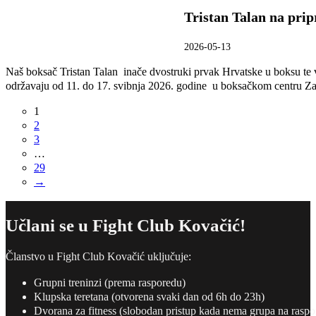
Tristan Talan na pri
2026-05-13
Naš boksač Tristan Talan inače dvostruki prvak Hrvatske u boksu te v
održavaju od 11. do 17. svibnja 2026. godine u boksačkom centru Zagr
1
2
3
…
29
→
Učlani se u Fight Club Kovačić!
Članstvo u Fight Club Kovačić uključuje:
Grupni treninzi (prema rasporedu)
Klupska teretana (otvorena svaki dan od 6h do 23h)
Dvorana za fitness (slobodan pristup kada nema grupa na raspo