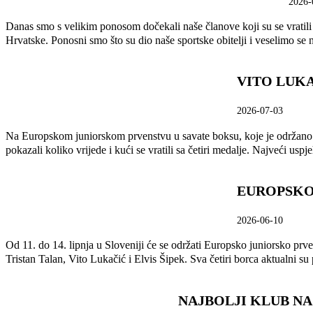
2026-
Danas smo s velikim ponosom dočekali naše članove koji su se vratili
Hrvatske. Ponosni smo što su dio naše sportske obitelji i veselimo se
VITO LUKA
2026-07-03
Na Europskom juniorskom prvenstvu u savate boksu, koje je održano u P
pokazali koliko vrijede i kući se vratili sa četiri medalje. Najveći uspj
EUROPSKO
2026-06-10
Od 11. do 14. lipnja u Sloveniji će se održati Europsko juniorsko prv
Tristan Talan, Vito Lukačić i Elvis Šipek. Sva četiri borca aktualni s
NAJBOLJI KLUB N