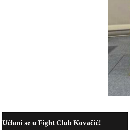
Učlani se u Fight Club Kovačić!