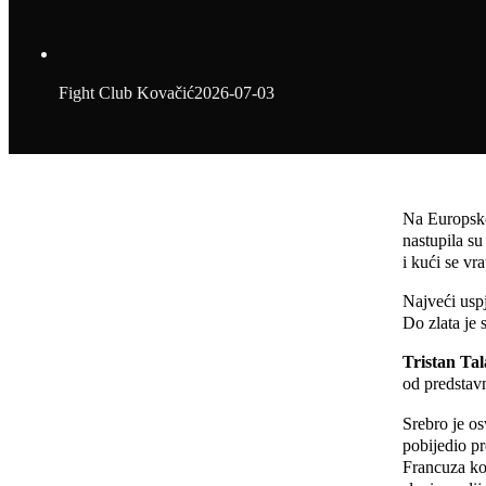
Fight Club Kovačić
2026-07-03
Na Europsko
nastupila su
i kući se vra
Najveći usp
Do zlata je 
Tristan Ta
od predstav
Srebro je os
pobijedio p
Francuza koj