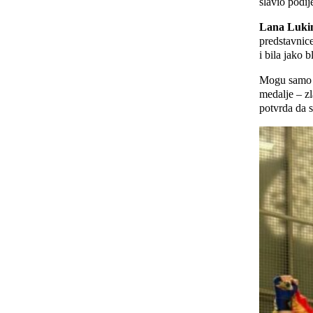
slavio podi
Lana Luki
predstavnice
i bila jako b
Mogu samo če
medalje – zl
potvrda da se