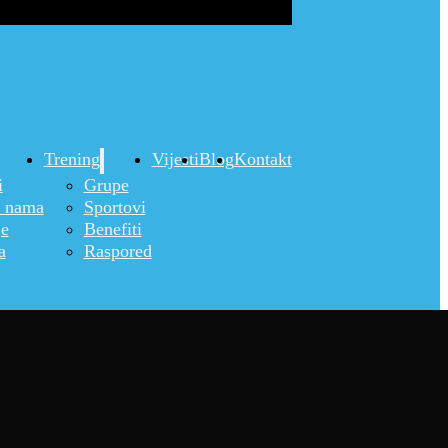
Trening
Vijesti
Blog
Kontakt
i
Grupe
o nama
Sportovi
je
Benefiti
a
Raspored