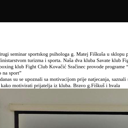
drugi seminar sportskog psihologa g. Matej Fiškuša u sklopu p
nistarstvom turizma i sporta. Naša dva kluba Savate klub F
boxing klub Fight Club Kovačić Sračinec provode programe 
o na sport”
danas su se upoznali sa motivacijom prije natjecanja, saznali
 kako motivirati prijatelja iz kluba. Bravo g.Fiškuš i hvala