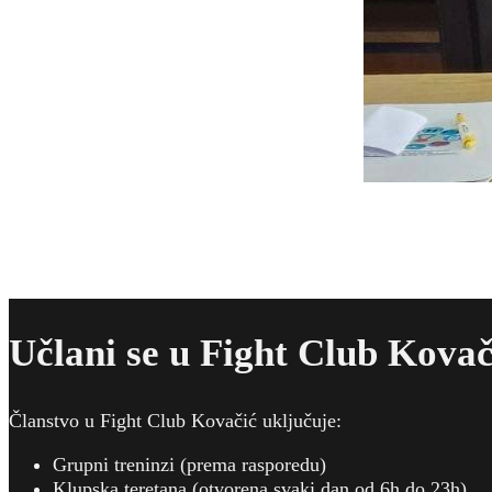
Učlani se u Fight Club Kovač
Članstvo u Fight Club Kovačić uključuje:
Grupni treninzi (prema rasporedu)
Klupska teretana (otvorena svaki dan od 6h do 23h)