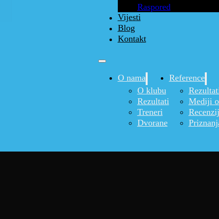
Raspored
Vijesti
Blog
Kontakt
O nama
Reference
O klubu
Rezultat
Rezultati
Mediji 
Treneri
Recenzi
Dvorane
Priznanj