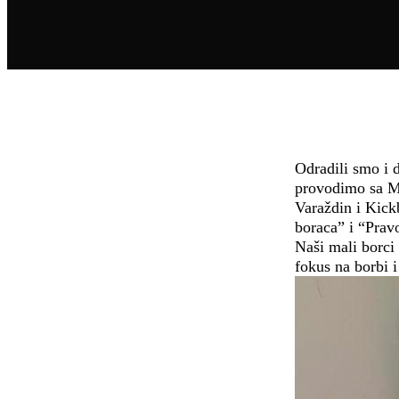
Odradili smo i 
provodimo sa Mi
Varaždin i Kick
boraca” i “Prav
Naši mali borci 
fokus na borbi i