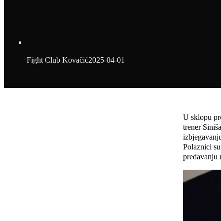
Fight Club Kovačić
2025-04-01
U sklopu pr
trener Siniš
izbjegavanj
Polaznici su
predavanju 