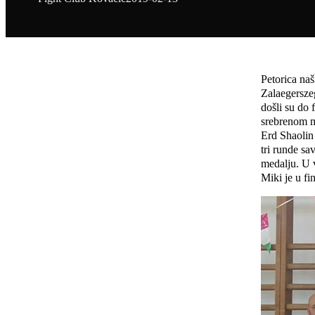
Petorica na
Zalaegerszeg
došli su do 
srebrenom m
Erd Shaolin 
tri runde s
medalju. U v
Miki je u fi