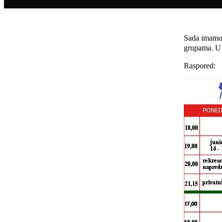
Sada imamo t
grupama. U t
Raspored: