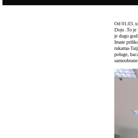
Od 01.03. u
Dojo .To je 
je dugo godi
Imate prilik
rukama-Taiju
poluge, baca
samoobrane 