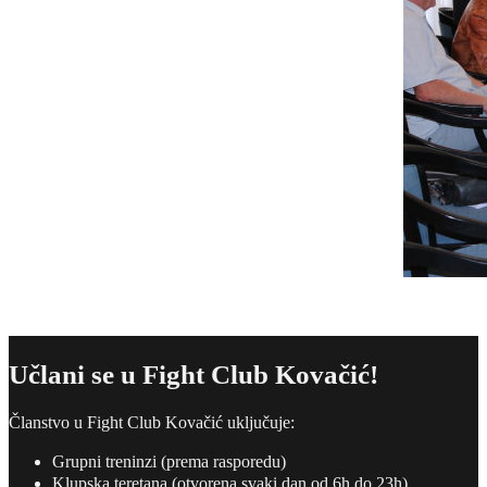
Učlani se u Fight Club Kovačić!
Članstvo u Fight Club Kovačić uključuje:
Grupni treninzi (prema rasporedu)
Klupska teretana (otvorena svaki dan od 6h do 23h)