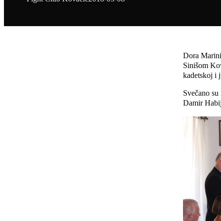
Dora Marini
Sinišom Kov
kadetskoj i 
Svečano su 
Damir Habij