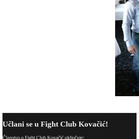
Učlani se u Fight Club Kovačić!
Članstvo u Fight Club Kovačić uključuje: