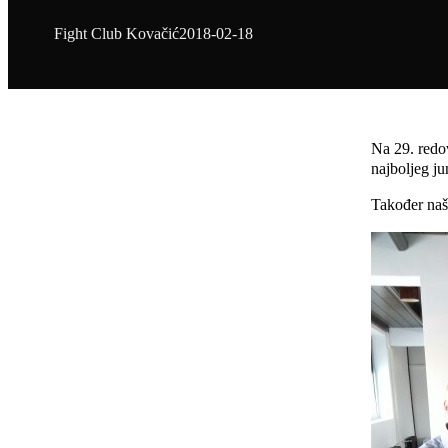
Fight Club Kovačić
2018-02-18
Na 29. redov
najboljeg ju
Također naš 