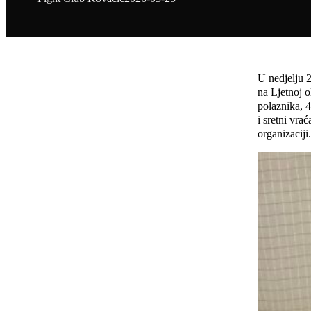
U nedjelju 
na Ljetnoj o
polaznika, 4
i sretni vra
organizaciji.