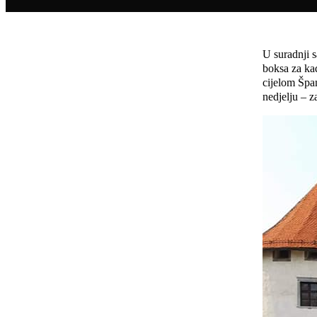
U suradnji 
boksa za ka
cijelom Špan
nedjelju – z