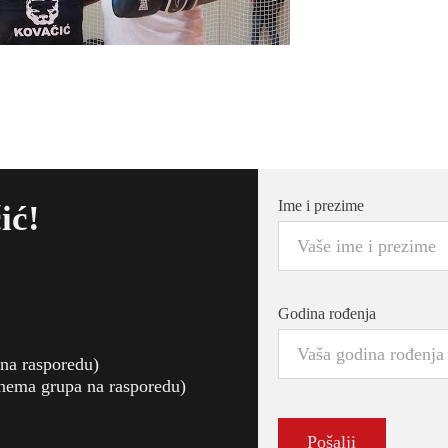
Ime i prezime
ić!
Godina rođenja
 na rasporedu)
 nema grupa na rasporedu)
Pošalji