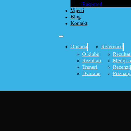
Raspored
Vijesti
Blog
Kontakt
O nama
Reference
O klubu
Rezultat
Rezultati
Mediji 
Treneri
Recenzi
Dvorane
Priznanj