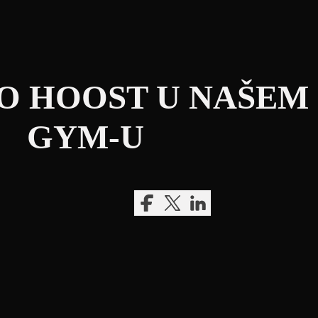
O HOOST U NAŠEM
GYM-U
Podijeli na Facebook
Podijeli na Twitter ili X
Podijeli na LinkedIn