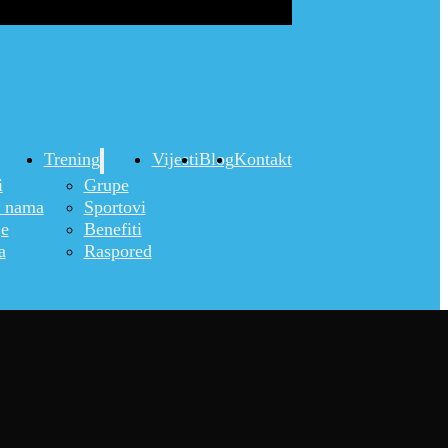
Trening
Vijesti
Blog
Kontakt
i
Grupe
o nama
Sportovi
je
Benefiti
a
Raspored